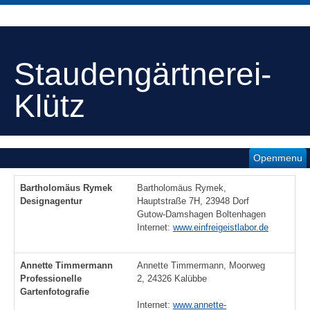
Staudengärtnerei-
Klütz
Openmenu
Bartholomäus Rymek
Bartholomäus Rymek,
Designagentur
Hauptstraße 7H, 23948 Dorf
Gutow-Damshagen Boltenhagen
Internet:
www.einfreigeistlabor.de
Annette Timmermann
Annette Timmermann, Moorweg
Professionelle
2, 24326 Kalübbe
Gartenfotografie
Internet:
www.annette-