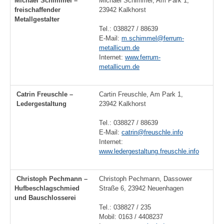
Michael Schimmel –
Michael Schimmel, Am Park 1,
freischaffender
23942 Kalkhorst
Metallgestalter
Tel.: 038827 / 88639
E-Mail:
m.schimmel@ferrum-
metallicum.de
Internet:
www.ferrum-
metallicum.de
Catrin Freuschle –
Cartin Freuschle, Am Park 1,
Ledergestaltung
23942 Kalkhorst
Tel.: 038827 / 88639
E-Mail:
catrin@freuschle.info
Internet:
www.ledergestaltung.freuschle.info
Christoph Pechmann –
Christoph Pechmann, Dassower
Hufbeschlagschmied
Straße 6, 23942 Neuenhagen
und Bauschlosserei
Tel.: 038827 / 235
Mobil: 0163 / 4408237