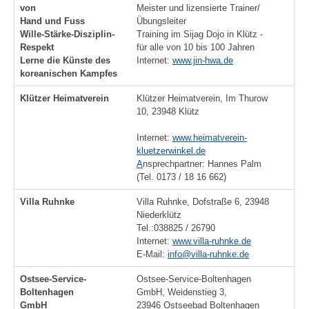
von
Meister und lizensierte Trainer/
Hand und Fuss
Übungsleiter
Wille-Stärke-Disziplin-
Training im Sijag Dojo in Klütz -
Respekt
für alle von 10 bis 100 Jahren
Lerne die Künste des
Internet:
www.jin-hwa.de
koreanischen Kampfes
Klützer Heimatverein
Klützer Heimatverein, Im Thurow
10, 23948 Klütz
Internet:
www.heimatverein-
kluetzerwinkel.de
A
nsprechpartner: Hannes Palm
(Tel. 0173 / 18 16 662)
Villa Ruhnke
Villa Ruhnke, Dofstraße 6, 23948
Niederklütz
Tel.:038825 / 26790
Internet:
www.villa-ruhnke.de
E-Mail:
info@villa-ruhnke.de
Ostsee-Service-
Ostsee-Service-Boltenhagen
Boltenhagen
GmbH, Weidenstieg 3,
GmbH
23946 Ostseebad Boltenhagen