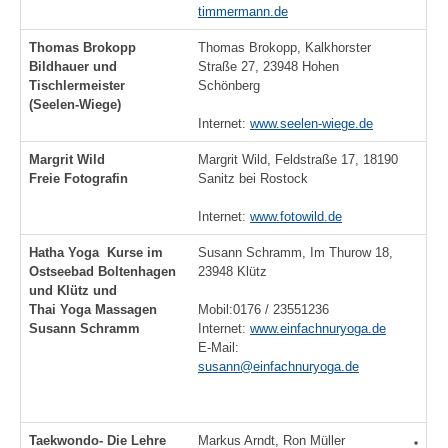
timmermann.de
Thomas Brokopp
Thomas Brokopp, Kalkhorster
Bildhauer und
Straße 27, 23948 Hohen
Tischlermeister
Schönberg
(Seelen-Wiege)
Internet:
www.seelen-wiege.de
Margrit Wild
Margrit Wild, Feldstraße 17, 18190
Freie Fotografin
Sanitz bei Rostock
Internet:
www.fotowild.de
Hatha Yoga Kurse im
Susann Schramm, Im Thurow 18,
Ostseebad Boltenhagen
23948 Klütz
und Klütz und
Thai Yoga Massagen
Mobil:0176 / 23551236
Susann Schramm
Internet:
www.einfachnuryoga.de
E-Mail:
susann@einfachnuryoga.de
Taekwondo- Die Lehre
Markus Arndt, Ron Müller